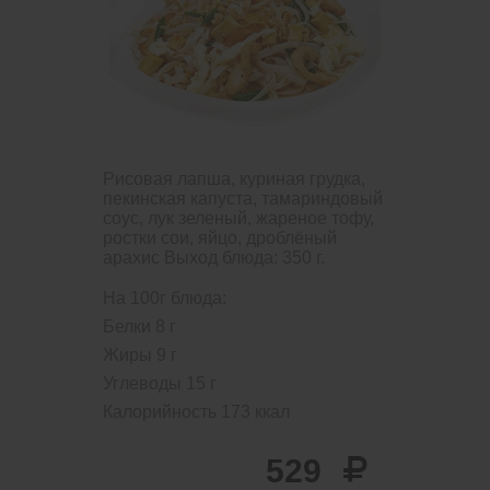
Рисовая лапша, куриная грудка,
пекинская капуста, тамариндовый
соус, лук зеленый, жареное тофу,
ростки сои, яйцо, дроблёный
арахис
Выход блюда: 350 г.
На 100г блюда:
Белки
8
г
Жиры
9
г
Углеводы
15
г
Калорийность
173
ккал
529