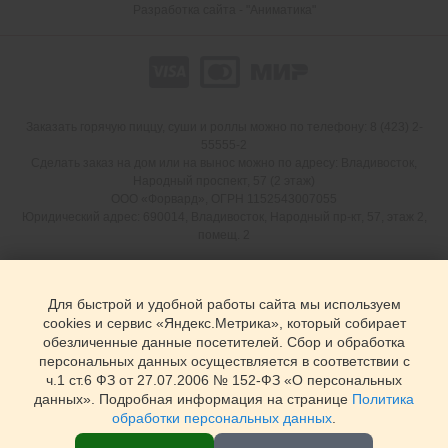
Разработка сайта - "Аниматика"
Заказать горячую пиццу, суши и роллы можно по телефону: 8 (423) 2-
55555-2
Сделать заказ на дом или на вынос можно по адресу: Владивосток,
Народный проспект, 57 (2 этаж)
ООО «Форвард», ОГРН 1152543007055
Юридический адрес: 690014, Владивосток, Народный пр-кт, 57, этаж 2,
помещ. 2
Для быстрой и удобной работы сайта мы используем
cookies и сервис «Яндекс.Метрика», который собирает
обезличенные данные посетителей. Сбор и обработка
персональных данных осуществляется в соответствии с
ч.1 ст.6 ФЗ от 27.07.2006 № 152-ФЗ «О персональных
данных». Подробная информация на странице
Политика
обработки персональных данных
.