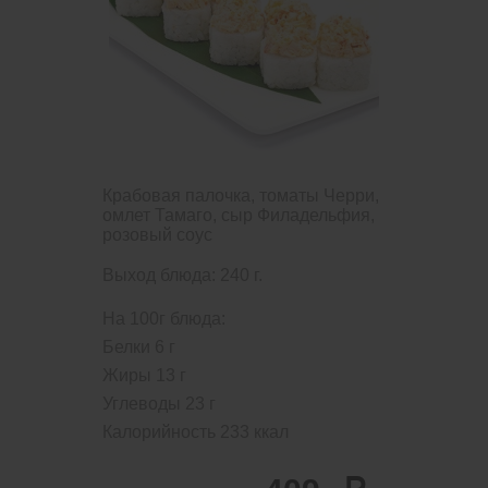
Крабовая палочка, томаты Черри,
омлет Тамаго, сыр Филадельфия,
розовый соус
Выход блюда: 240 г.
На 100г блюда:
Белки
6
г
Жиры
13
г
Углеводы
23
г
Калорийность
233
ккал