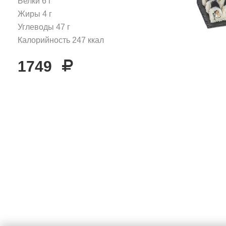
Белки
6
г
Жиры
4
г
Углеводы
47
г
Калорийность
247
ккал
1749